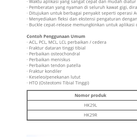
· Waktu aplikasi yang sangat cepat dan mudah diat
· Pemberatan yang nyaman di seluruh kawat gigi, d
· Ditujukan untuk berbagai penyakit seperti operasi A
· Menyediakan fleksi dan ekstensi pengaturan dengan
· Buckle cepat-release memungkinkan untuk aplikas
Contoh Penggunaan Umum
· ACL, PCL, MCL, LCL perbaikan / cedera
· Fraktur dataran tinggi tibial
· Perbaikan osteochondral
· Perbaikan meniskus
· Perbaikan tendon patella
· Fraktur kondiler
· Keseleo/penekanan lutut
· HTO (Osteotomi Tibial Tinggi)
Nomor produk
HK29L
HK29R