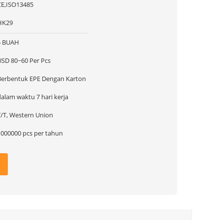
CE,ISO13485
HK29
5 BUAH
USD 80~60 Per Pcs
Berbentuk EPE Dengan Karton
dalam waktu 7 hari kerja
T/T, Western Union
1000000 pcs per tahun