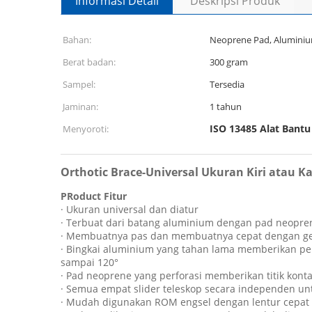
Informasi Detail
Deskripsi Produk
Bahan:
Neoprene Pad, Aluminium
Berat badan:
300 gram
Sampel:
Tersedia
Jaminan:
1 tahun
ISO 13485 Alat Bantu
Menyoroti:
Orthotic Brace-Universal Ukuran Kiri atau 
P
Roduct Fitur
· Ukuran universal dan diatur
· Terbuat dari batang aluminium dengan pad neoprene
· Membuatnya pas dan membuatnya cepat dengan gesp
· Bingkai aluminium yang tahan lama memberikan per
sampai 120°
· Pad neoprene yang perforasi memberikan titik kont
· Semua empat slider teleskop secara independen un
· Mudah digunakan ROM engsel dengan lentur cepat