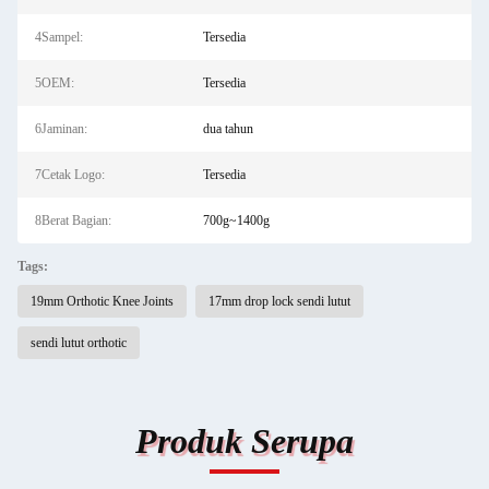
4Sampel:
Tersedia
5OEM:
Tersedia
6Jaminan:
dua tahun
7Cetak Logo:
Tersedia
8Berat Bagian:
700g~1400g
Tags:
19mm Orthotic Knee Joints
17mm drop lock sendi lutut
sendi lutut orthotic
Produk Serupa