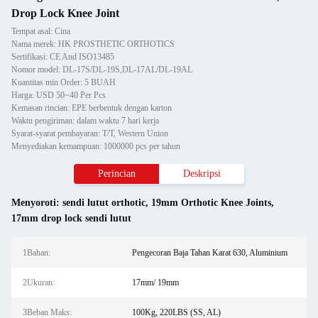
Drop Lock Knee Joint
Tempat asal: Cina
Nama merek: HK PROSTHETIC ORTHOTICS
Sertifikasi: CE And ISO13485
Nomor model: DL-17S/DL-19S,DL-17AL/DL-19AL
Kuantitas min Order: 5 BUAH
Harga: USD 50~40 Per Pcs
Kemasan rincian: EPE berbentuk dengan karton
Waktu pengiriman: dalam waktu 7 hari kerja
Syarat-syarat pembayaran: T/T, Western Union
Menyediakan kemampuan: 1000000 pcs per tahun
Perincian
Deskripsi
Menyoroti:
sendi lutut orthotic
,
19mm Orthotic Knee Joints
,
17mm drop lock sendi lutut
1Bahan:
Pengecoran Baja Tahan Karat 630, Aluminium
2Ukuran:
17mm/ 19mm
3Beban Maks:
100Kg, 220LBS (SS, AL)