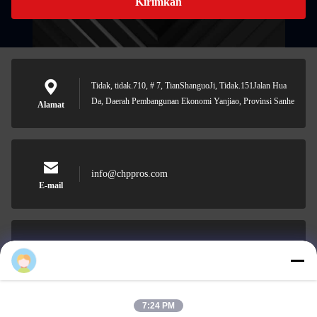
Kirimkan
Tidak, tidak.710, # 7, TianShanguoJi, Tidak.151Jalan Hua
Da, Daerah Pembangunan Ekonomi Yanjiao, Provinsi Sanhe
Alamat
info@chppros.com
E-mail
0086-10-56955594
HK PROS info
Telepon
7:24 PM