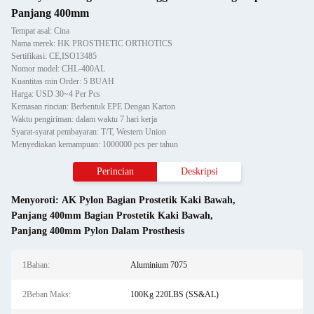
Panjang 400mm
Tempat asal: Cina
Nama merek: HK PROSTHETIC ORTHOTICS
Sertifikasi: CE,ISO13485
Nomor model: CHL-400AL
Kuantitas min Order: 5 BUAH
Harga: USD 30~4 Per Pcs
Kemasan rincian: Berbentuk EPE Dengan Karton
Waktu pengiriman: dalam waktu 7 hari kerja
Syarat-syarat pembayaran: T/T, Western Union
Menyediakan kemampuan: 1000000 pcs per tahun
Perincian
Deskripsi
Menyoroti:
AK Pylon Bagian Prostetik Kaki Bawah
,
Panjang 400mm Bagian Prostetik Kaki Bawah
,
Panjang 400mm Pylon Dalam Prosthesis
1Bahan:
Aluminium 7075
2Beban Maks:
100Kg 220LBS (SS&AL)