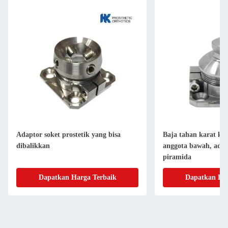
Adaptor soket prostetik yang bisa
Baja tahan karat ko
dibalikkan
anggota bawah, adap
piramida
Dapatkan Harga Terbaik
Dapatkan Har