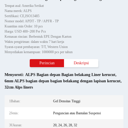
Tempat asal: Amerika Serikat
Nama merek: ALPS
Sertifikasi: CE,ISO13485
Nomor model: APDT - TP / APFR - TP
Kuantitas min Order: 10 pcs
Harga: USD 400~200 Per Pcs
Kemasan rincian: Berbentuk EPE Dengan Karton
Waktu pengiriman: dalam waktu 7 hari kerja
Syarat-syarat pembayaran: T/T, Western Union
Menyediakan kemampuan: 1000000 pcs per tahun
Perincian
Deskripsi
Menyoroti:
ALPS Bagian depan Bagian belakang Liner kerucut
,
6mm ALPS bagian depan bagian belakang dengan lapisan kerucut
,
32cm Alps liners
1Bahan:
Gel Densitas Tinggi
2Jenis:
Penguncian atau Bantalan Suspensi
3Ukuran:
20, 24, 26, 28, 32