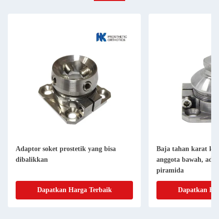
Adaptor soket prostetik yang bisa
Baja tahan karat ko
dibalikkan
anggota bawah, adap
piramida
Dapatkan Harga Terbaik
Dapatkan Har