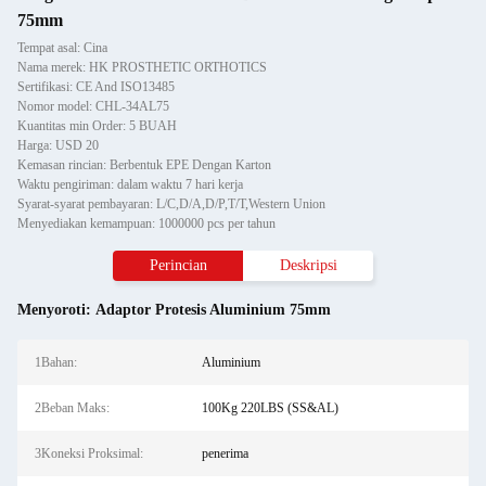
75mm
Tempat asal: Cina
Nama merek: HK PROSTHETIC ORTHOTICS
Sertifikasi: CE And ISO13485
Nomor model: CHL-34AL75
Kuantitas min Order: 5 BUAH
Harga: USD 20
Kemasan rincian: Berbentuk EPE Dengan Karton
Waktu pengiriman: dalam waktu 7 hari kerja
Syarat-syarat pembayaran: L/C,D/A,D/P,T/T,Western Union
Menyediakan kemampuan: 1000000 pcs per tahun
Perincian
Deskripsi
Menyoroti:
Adaptor Protesis Aluminium 75mm
1Bahan:
Aluminium
2Beban Maks:
100Kg 220LBS (SS&AL)
3Koneksi Proksimal:
penerima