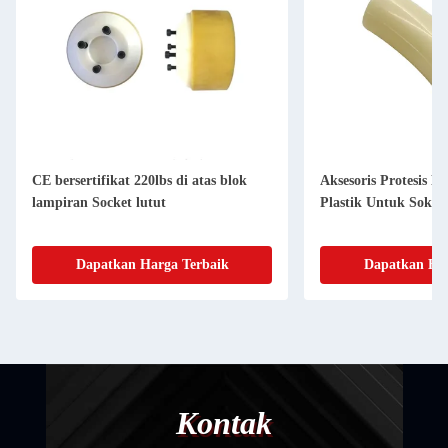
CE bersertifikat 220lbs di atas blok
Aksesoris Protesis 
lampiran Socket lutut
Plastik Untuk Soket 
Dapatkan Harga Terbaik
Dapatkan Har
Kontak