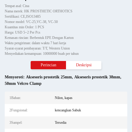
Tempat asal: Cina
Nama merek: HK PROSTHETIC ORTHOTICS
Sertifikasi: CE,ISO13485
Nomor model: VC-25,VC-38, VC-50
Kuantitas min Order: 1 PCS
Harga: USD 5~2 Per Pcs
Kemasan rincian: Berbentuk EPE Dengan Karton
Waktu pengiriman: dalam waktu 7 hari kerja
Syarat-syarat pembayaran: T/T, Western Union
Menyediakan kemampuan: 10000000 buah per tahun
Perincian
Deskripsi
Menyoroti:
Aksesoris prostetik 25mm
,
Aksesoris prostetik 38mm
,
50mm Velcro Clamp
1Bahan:
Nilon, kapas
2Fungsional:
kencangkan Sabuk
3Sampel:
Tersedia