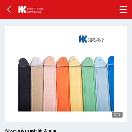
2
/
2
Aksesoris prostetik 25mm