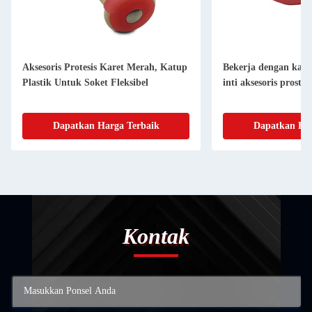
Aksesoris Protesis Karet Merah, Katup
Bekerja dengan katu
Plastik Untuk Soket Fleksibel
inti aksesoris prostet
Dapatkan Harga Terbaik
Dapatkan Har
Kontak