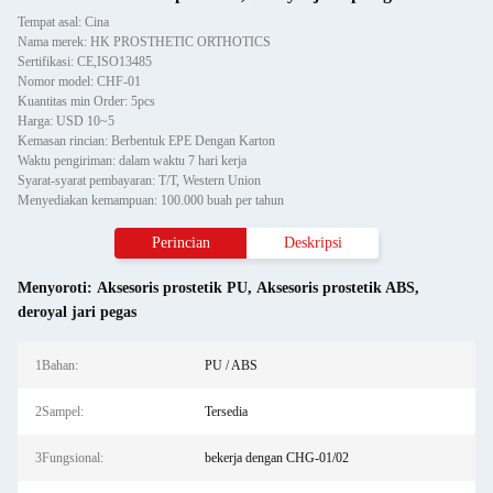
Tempat asal: Cina
Nama merek: HK PROSTHETIC ORTHOTICS
Sertifikasi: CE,ISO13485
Nomor model: CHF-01
Kuantitas min Order: 5pcs
Harga: USD 10~5
Kemasan rincian: Berbentuk EPE Dengan Karton
Waktu pengiriman: dalam waktu 7 hari kerja
Syarat-syarat pembayaran: T/T, Western Union
Menyediakan kemampuan: 100.000 buah per tahun
Perincian
Deskripsi
Menyoroti:
Aksesoris prostetik PU
,
Aksesoris prostetik ABS
,
deroyal jari pegas
1Bahan:
PU / ABS
2Sampel:
Tersedia
3Fungsional:
bekerja dengan CHG-01/02