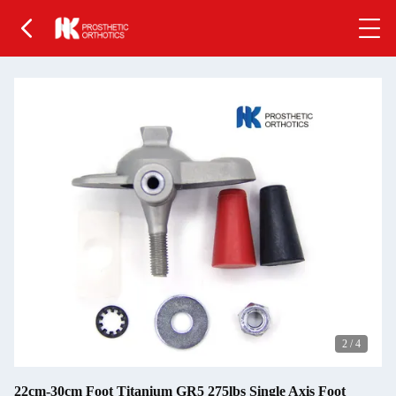
2
/
4
22cm-30cm Foot Titanium GR5 275lbs Single Axis Foot