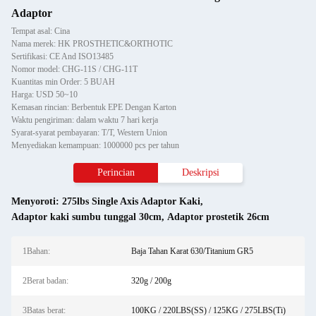
Adaptor
Tempat asal: Cina
Nama merek: HK PROSTHETIC&ORTHOTIC
Sertifikasi: CE And ISO13485
Nomor model: CHG-11S / CHG-11T
Kuantitas min Order: 5 BUAH
Harga: USD 50~10
Kemasan rincian: Berbentuk EPE Dengan Karton
Waktu pengiriman: dalam waktu 7 hari kerja
Syarat-syarat pembayaran: T/T, Western Union
Menyediakan kemampuan: 1000000 pcs per tahun
Perincian
Deskripsi
Menyoroti:
275lbs Single Axis Adaptor Kaki
,
Adaptor kaki sumbu tunggal 30cm
,
Adaptor prostetik 26cm
1Bahan:
Baja Tahan Karat 630/Titanium GR5
2Berat badan:
320g / 200g
3Batas berat:
100KG / 220LBS(SS) / 125KG / 275LBS(Ti)