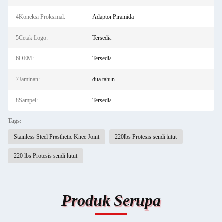
4Koneksi Proksimal:
Adaptor Piramida
5Cetak Logo:
Tersedia
6OEM:
Tersedia
7Jaminan:
dua tahun
8Sampel:
Tersedia
Tags:
Stainless Steel Prosthetic Knee Joint
220lbs Protesis sendi lutut
220 lbs Protesis sendi lutut
Produk Serupa