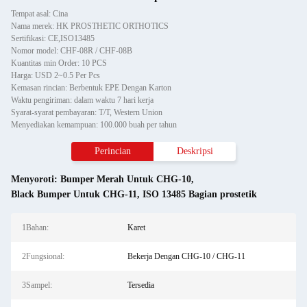
Tempat asal: Cina
Nama merek: HK PROSTHETIC ORTHOTICS
Sertifikasi: CE,ISO13485
Nomor model: CHF-08R / CHF-08B
Kuantitas min Order: 10 PCS
Harga: USD 2~0.5 Per Pcs
Kemasan rincian: Berbentuk EPE Dengan Karton
Waktu pengiriman: dalam waktu 7 hari kerja
Syarat-syarat pembayaran: T/T, Western Union
Menyediakan kemampuan: 100.000 buah per tahun
Perincian
Deskripsi
Menyoroti:
Bumper Merah Untuk CHG-10
,
Black Bumper Untuk CHG-11
,
ISO 13485 Bagian prostetik
1Bahan:
Karet
2Fungsional:
Bekerja Dengan CHG-10 / CHG-11
3Sampel:
Tersedia