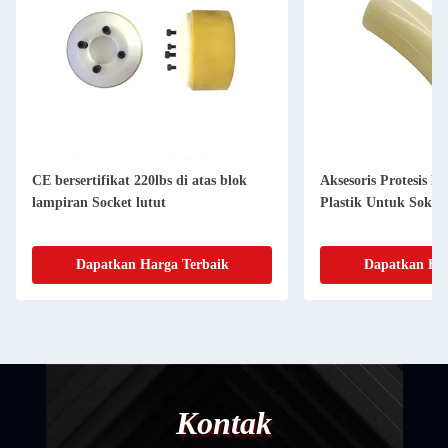
CE bersertifikat 220lbs di atas blok
Aksesoris Protesis 
lampiran Socket lutut
Plastik Untuk Soket 
Dapatkan Harga Terbaik
Dapatkan Har
Kontak